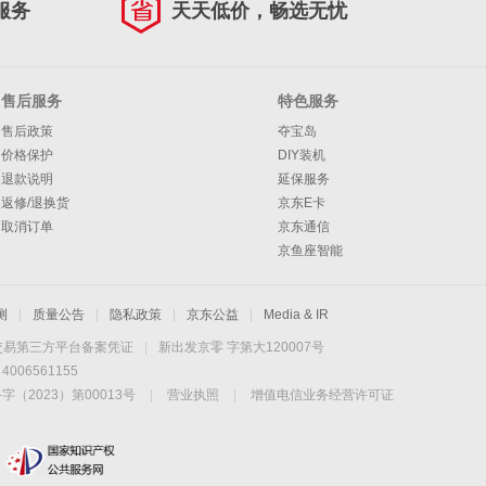
服务
天天低价，畅选无忧
售后服务
特色服务
售后政策
夺宝岛
价格保护
DIY装机
退款说明
延保服务
返修/退换货
京东E卡
取消订单
京东通信
京鱼座智能
测
|
质量公告
|
隐私政策
|
京东公益
|
Media & IR
交易第三方平台备案凭证
|
新出发京零 字第大120007号
06561155
2023）第00013号
|
营业执照
|
增值电信业务经营许可证