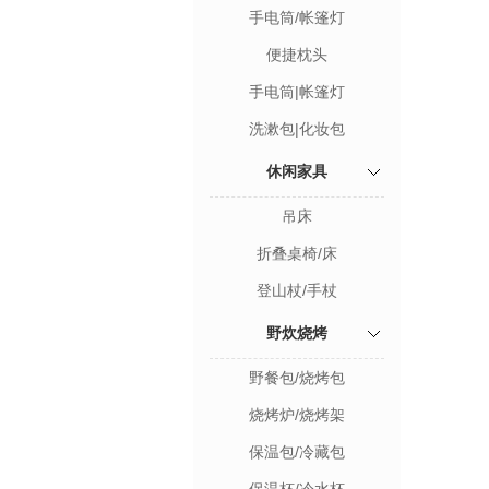
手电筒/帐篷灯
便捷枕头
手电筒|帐篷灯
洗漱包|化妆包
休闲家具
吊床
折叠桌椅/床
登山杖/手杖
野炊烧烤
野餐包/烧烤包
烧烤炉/烧烤架
保温包/冷藏包