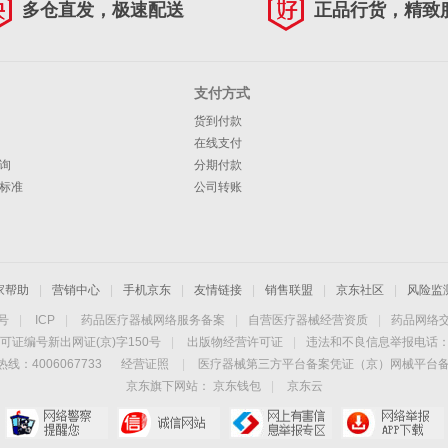
多仓直发，极速配送
正品行货，精致
支付方式
货到付款
在线支付
询
分期付款
标准
公司转账
家帮助
|
营销中心
|
手机京东
|
友情链接
|
销售联盟
|
京东社区
|
风险监
4号
|
ICP
|
药品医疗器械网络服务备案
|
自营医疗器械经营资质
|
药品网络
可证编号新出网证(京)字150号
|
出版物经营许可证
|
违法和不良信息举报电话：40
线：4006067733
经营证照
|
医疗器械第三方平台备案凭证（京）网械平台备字（
京东旗下网站：
京东钱包
|
京东云