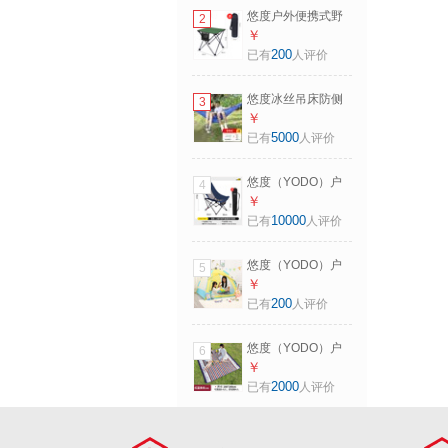
咖啡棕-布桌
悠度户外便携式野
2
餐桌椅露营自驾游
￥
折叠桌子公园小区
200
已有
人评价
打牌桌掼蛋四方桌
青翠绿-布桌
悠度冰丝吊床防侧
3
翻户外露营荡秋千
￥
室内外透气网床成
5000
已有
人评价
人儿童吊椅摇床 蓝
色双人款+3米加粗
悠度（YODO）户
4
尼龙绳2根
外一体折叠椅露营
￥
便携野餐钓鱼椅子
10000
已有
人评价
凳子午休躺椅沙滩
高背月亮椅 蓝色
悠度（YODO）户
5
（三档调节/加高靠
外儿童自动小帐篷
￥
背）新品
玩具屋户外室内家
200
已有
人评价
居游戏屋小孩过家
家女孩 蓝色+浅黄
悠度（YODO）户
6
外野餐垫防潮垫可
￥
机洗地垫子沙滩草
2000
已有
人评价
坪爬行垫野餐布便
携防水加厚
200x200-红蓝条纹-