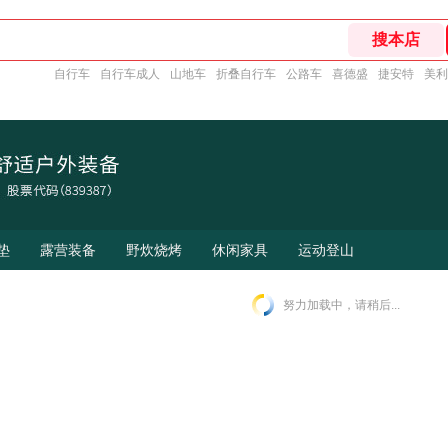
自行车
自行车成人
山地车
折叠自行车
公路车
喜德盛
捷安特
美利
垫
露营装备
野炊烧烤
休闲家具
运动登山
努力加载中，请稍后...