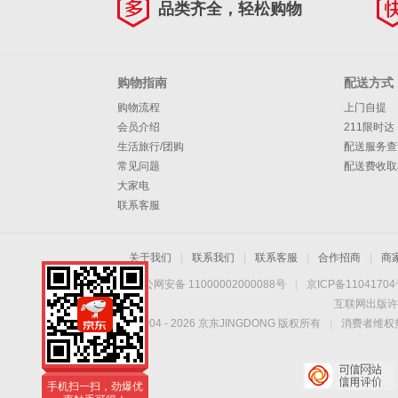
品类齐全，轻松购物
涤棉
购物指南
配送方式
购物流程
上门自提
会员介绍
211限时达
生活旅行/团购
配送服务查
常见问题
配送费收取
大家电
联系客服
关于我们
|
联系我们
|
联系客服
|
合作招商
|
商
京公网安备 11000002000088号
|
京ICP备1104170
互联网出版许
Copyright © 2004 -
2026
京东JINGDONG 版权所有
|
消费者维权热
手机扫一扫，劲爆优
惠触手可得！
手机扫一扫，劲爆优