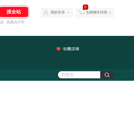
0
我的京东
去购物车结算
达
凤凰自行车