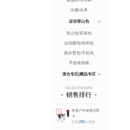
保温杯/冷水杯
水桶/水具
运动登山包
登山包/双肩包
运动腰包/休闲包
跑步臂包/手机包
手提收纳袋
清仓专区|赠品专区
SALES RANKING
销售排行
悠度户外便携式野
1
餐桌椅露营自驾游
￥
折叠桌子公园小区
200
已有
人评价
打牌桌掼蛋四方桌